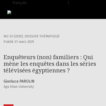
Enquêteurs (non) familiers : Qui mène les enquêtes dans le
Français
| English
USJ Journals
|
Editions de l'USJ
NO 33 (2025)
,
DOSSIER THÉMATIQUE
Publié 31 mars 2025
Enquêteurs (non) familiers : Qui
mène les enquêtes dans les séries
télévisées égyptiennes ?
Gianluca PAROLIN
Aga Khan University