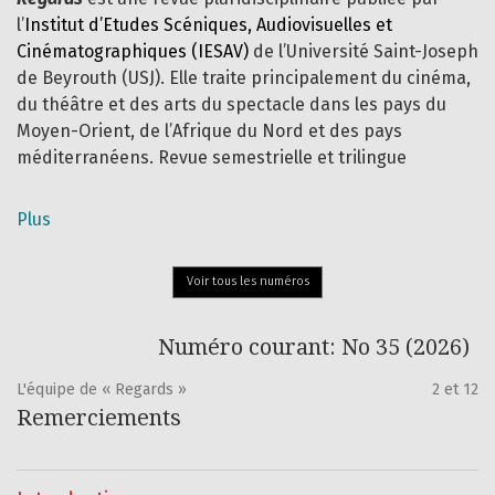
l’
Institut d’Etudes Scéniques, Audiovisuelles et
Cinématographiques (IESAV)
de l’Université Saint-Joseph
de Beyrouth (USJ). Elle traite principalement du cinéma,
du théâtre et des arts du spectacle dans les pays du
Moyen-Orient, de l’Afrique du Nord et des pays
méditerranéens. Revue semestrielle et trilingue
(français, arabe, anglais), elle est composée d’un
dossier thématique, d’une section
Varia
et d’une section
Plus
consacrée à des comptes rendus de manifestations
culturelles et artistiques de la région.
Voir tous les numéros
Numéro courant: No 35 (2026)
L'équipe de « Regards »
2 et 12
Remerciements