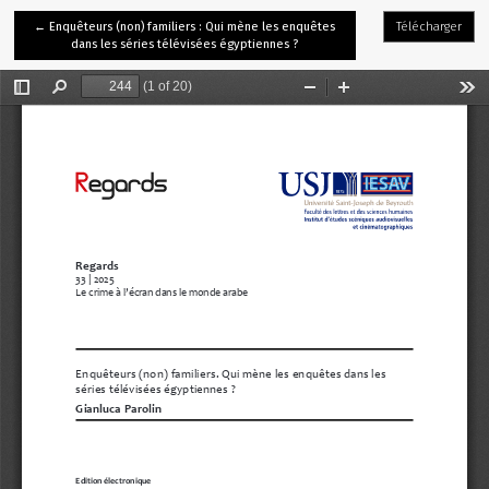
Retourner aux informations sur l'article
←
Enquêteurs (non) familiers : Qui mène les enquêtes
Télécharger
dans les séries télévisées égyptiennes ?