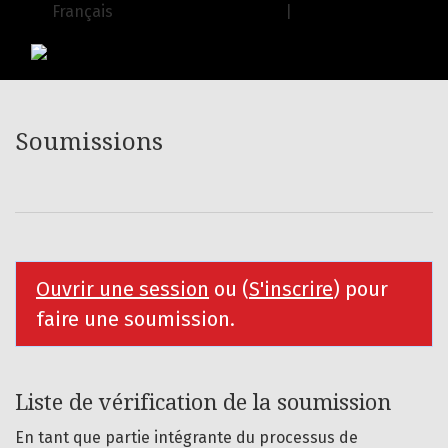
Soumissions
Français
| English
USJ Journals
|
Editions de l'USJ
Soumissions
Ouvrir une session
ou (
S'inscrire
) pour
faire une soumission.
Liste de vérification de la soumission
En tant que partie intégrante du processus de