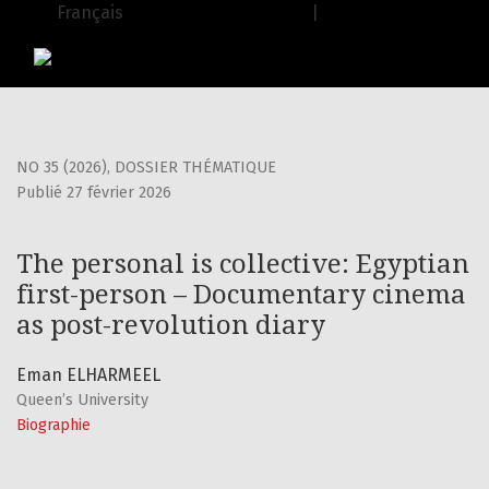
The personal is collective: Egyptian first-person – Docume
Français
| English
USJ Journals
|
Editions de l'USJ
NO 35 (2026)
,
DOSSIER THÉMATIQUE
Publié 27 février 2026
The personal is collective: Egyptian
first-person – Documentary cinema
as post-revolution diary
Eman ELHARMEEL
Queen’s University
Biographie