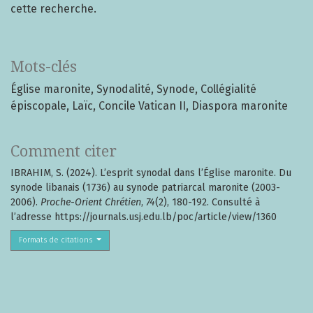
cette recherche.
Mots-clés
Église maronite
Synodalité
Synode
Collégialité
épiscopale
Laïc
Concile Vatican II
Diaspora maronite
Comment citer
IBRAHIM, S. (2024). L’esprit synodal dans l’Église maronite. Du
synode libanais (1736) au synode patriarcal maronite (2003-
2006).
Proche-Orient Chrétien
,
74
(2), 180-192. Consulté à
l’adresse https://journals.usj.edu.lb/poc/article/view/1360
Formats de citations