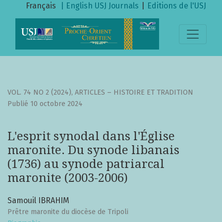
L&#039;esprit synodal dans l&#039;Église maronite. Du syn
Français
| English
USJ Journals
|
Editions de l'USJ
VOL. 74 NO 2 (2024)
,
ARTICLES – HISTOIRE ET TRADITION
Publié 10 octobre 2024
L'esprit synodal dans l'Église
maronite. Du synode libanais
(1736) au synode patriarcal
maronite (2003-2006)
Samouil IBRAHIM
Prêtre maronite du diocèse de Tripoli