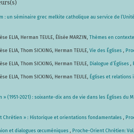
eurs(s)
 : un séminaire grec melkite catholique au service de l’Unit
èse ELIA, Herman TEULE, Élisée MARZIN,
Thèmes en context
èse ELIA, Thom SICKING, Herman TEULE,
Vie des Églises
,
Pro
èse ELIA, Thom SICKING, Herman TEULE,
Dialogue d’Églises
,
èse ELIA, Thom SICKING, Herman TEULE,
Églises et relations
 » (1951-2021) : soixante-dix ans de vie dans les Églises du
t Chrétien » : Historique et orientations fondamentales
,
Pro
nion et dialogues œcuméniques
,
Proche-Orient Chrétien: Vol.