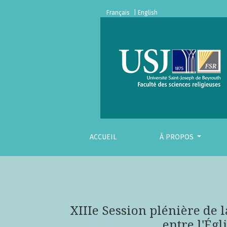
XIIIe Session plénière de la Commission mix
Français
| English
ACCUEIL
À PROPOS
XIIIe Session plénière de
entre l'Ég