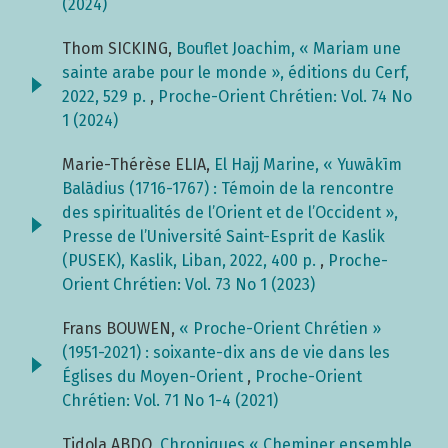
(2024)
Thom SICKING,
Bouflet Joachim, « Mariam une
sainte arabe pour le monde », éditions du Cerf,
2022, 529 p.
,
Proche-Orient Chrétien: Vol. 74 No
1 (2024)
Marie-Thérèse ELIA,
El Hajj Marine, « Yuwākīm
Balādius (1716-1767) : Témoin de la rencontre
des spiritualités de l’Orient et de l’Occident »,
Presse de l’Université Saint-Esprit de Kaslik
(PUSEK), Kaslik, Liban, 2022, 400 p.
,
Proche-
Orient Chrétien: Vol. 73 No 1 (2023)
Frans BOUWEN,
« Proche-Orient Chrétien »
(1951-2021) : soixante-dix ans de vie dans les
Églises du Moyen-Orient
,
Proche-Orient
Chrétien: Vol. 71 No 1-4 (2021)
Tidola ABDO,
Chroniques « Cheminer ensemble