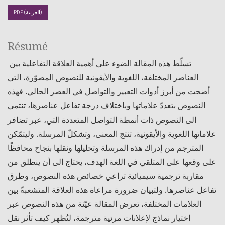
PDF (العربية)
Résumé
تسلّط هذه المقالة الضوء على أهمية العلاقة التفاعلية بين
العناصر المختلفة، اللغوية والأيقونية للنصوص المصوّرة، التي
أضحت من أبرز أدوات التعبير والتواصل في العصر الحالي. فهذه
النصوص بتعددّ علاماتها وباختلاف درجة تفاعل عناصرها، تنتمي
الى النصوص ذات أنمطة التواصل المتعددة التي، عبر تضافر
علاماتها اللغوية والأيقونية، تنتج المعنى، وتشكلّ المرسلة. وليتمّكن
المترجم من إدراك هذه المرسلة وتحليلها ونقلها بنجاح محافظًا
على وقعها على المتلقي في اللغة الهدف، يحتاج الى أن ينطلق من
مقاربة ترجمية سيميائية تراعي خصائص هذه النصوص، وطرق
تفاعل عناصرها. ولتبيان ضرورة مراعاة هذه العلاقة المتشعبةّ بين
العلامات المختلفة، تعرض المقالة عيّنة من هذه النصوص عبر
اختيار نماذج لإعلانات مرئية مترجمة، لتُظهر كيف تأثر نقل