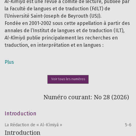
Al-Kīmiyā
est une revue à comité de lecture, publiée par
la Faculté de langues et de traduction (FdLT) de
l’Université Saint-Joseph de Beyrouth (USJ).
Fondée en 2001-2002 sous cette appellation à partir des
annales de l’Institut de langues et de traduction (ILT),
Al-Kīmiyā
publie principalement les recherches en
traduction, en interprétation et en langues :
traductologie, terminologie, histoire de la traduction,
communication interculturelle, enseignement de la
Plus
traduction, enseignement des langues et sciences du
langage.
Voir tous les numéros
C’est une revue biannuelle plurilingue recevant des
articles originaux en français, en arabe, en anglais, en
espagnol, en italien et en allemand. Le choix des
Numéro courant: No 28 (2026)
thématiques est laissé aux chercheurs qui reflèteront
ainsi dans leurs articles la diversité des approches et
Introduction
des perspectives ouvertes au décloisonnement des
disciplines.
La Rédaction de « Al-Kīmiyā »
5-6
Introduction
Chaque numéro comprend aussi une section de