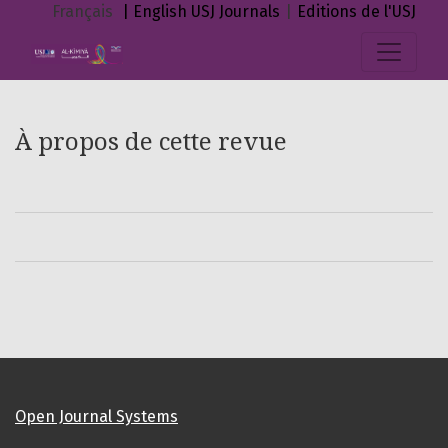
À propos de cette revue
Français
| English
USJ Journals
|
Editions de l'USJ
À propos de cette revue
Open Journal Systems