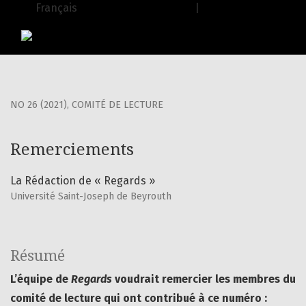
Remerciements
Français
| English
USJ Journals
|
Editions de l'USJ
NO 26 (2021)
,
COMITÉ DE LECTURE
Remerciements
La Rédaction de « Regards »
Université Saint-Joseph de Beyrouth
Résumé
L’équipe de
Regards
voudrait remercier les membres du
comité de lecture qui ont contribué à ce numéro :