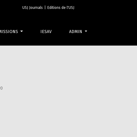
USJ Journals
|
Editions de l'USJ
MISSIONS
IESAV
ADMIN
v0