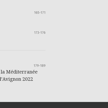
165-171
173-176
179-189
e la Méditerranée
 d’Avignon 2022