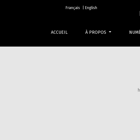
No 29 (2023)
Français
| English
ACCUEIL
À PROPOS
NUM
h