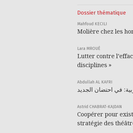
Dossier thématique
Mahfoud KECILI
Molière chez les ho
Lara MROUÉ
Lutter contre l’effa
disciplines »
Abdullah AL KAFRI
بية: في احتضان الجديد
Astrid CHABRAT-KAJDAN
Coopérer pour existe
stratégie des théâtr