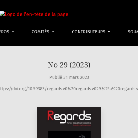
ÉROS
COMITÉS
CONTRIBUTEURS
SOU
No 29 (2023)
Publié 31 mars 2023
ttps://doi.org/10.59383/regards.v0%20regards.v029.%25a%20regards.