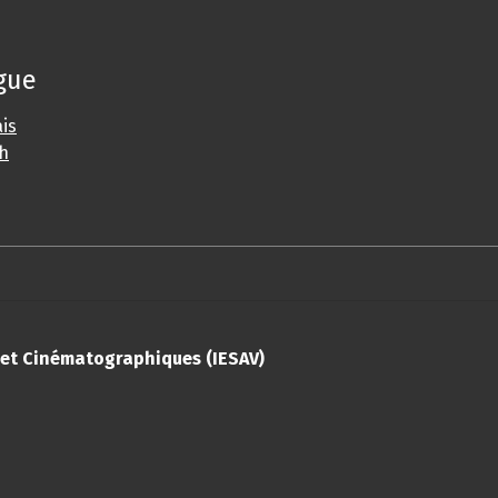
gue
is
sh
s et Cinématographiques (IESAV)