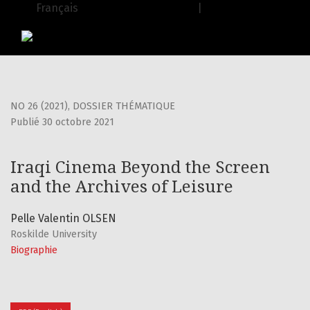
Iraqi Cinema Beyond the Screen and the Archives of Leisu
Français
| English
USJ Journals
|
Editions de l'USJ
NO 26 (2021)
,
DOSSIER THÉMATIQUE
Publié 30 octobre 2021
Iraqi Cinema Beyond the Screen
and the Archives of Leisure
Pelle Valentin OLSEN
Roskilde University
Biographie