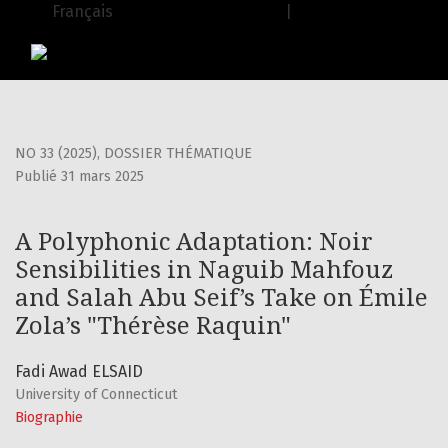
A Polyphonic Adaptation: Noir Sensibilities in Naguib Mah
Français
| English
USJ Journals
|
Editions de l'USJ
NO 33 (2025)
,
DOSSIER THÉMATIQUE
Publié 31 mars 2025
A Polyphonic Adaptation: Noir
Sensibilities in Naguib Mahfouz
and Salah Abu Seif’s Take on Émile
Zola’s "Thérèse Raquin"
Fadi Awad ELSAID
University of Connecticut
Biographie