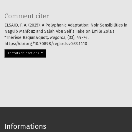
Comment citer
ELSAID, F. A. (2025). A Polyphonic Adaptation: Noir Sensibilities in
Naguib Mahfouz and Salah Abu Seif’s Take on Émile Zola’s
"Thérèse Raquin&quot;.
Regards
, (33), 49-74.
https://doi.org/10.70898/regards.v0i33.1410
Formats de citations
Informations