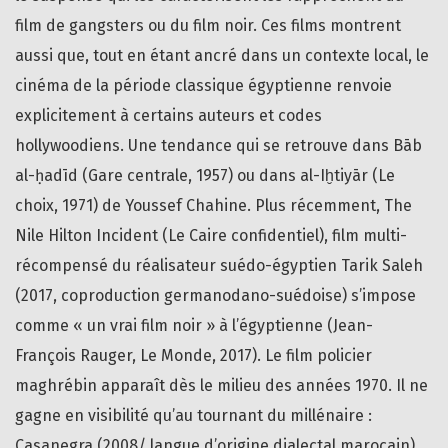
film de gangsters ou du film noir. Ces films montrent
aussi que, tout en étant ancré dans un contexte local, le
cinéma de la période classique égyptienne renvoie
explicitement à certains auteurs et codes
hollywoodiens. Une tendance qui se retrouve dans Bāb
al-ḥadīd (Gare centrale, 1957) ou dans al-Iḫtiyār (Le
choix, 1971) de Youssef Chahine. Plus récemment, The
Nile Hilton Incident (Le Caire confidentiel), film multi-
récompensé du réalisateur suédo-égyptien Tarik Saleh
(2017, coproduction germanodano-suédoise) s’impose
comme « un vrai film noir » à l’égyptienne (Jean-
François Rauger, Le Monde, 2017). Le film policier
maghrébin apparaît dès le milieu des années 1970. Il ne
gagne en visibilité qu’au tournant du millénaire :
Casanegra (2008/ langue d’origine dialectal marocain)