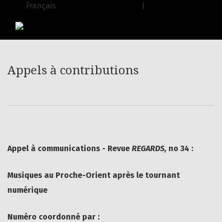
Appels à contributions
Français
| English
USJ Journals
|
Editions de l'USJ
Appels à contributions
Appel à communications - Revue
REGARDS,
no 34 :
Musiques au Proche-Orient après le tournant
numérique
Numéro coordonné par :