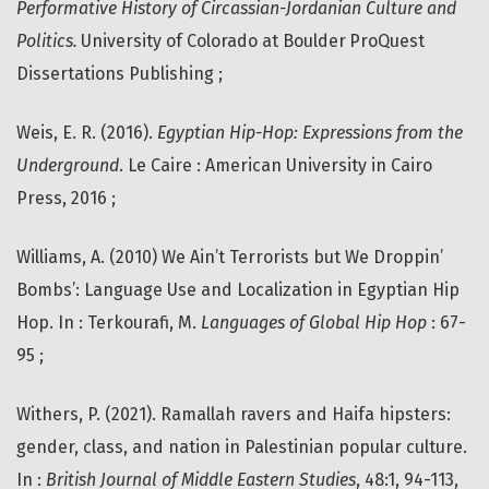
Performative History of Circassian-Jordanian Culture and
Politics.
University of Colorado at Boulder ProQuest
Dissertations Publishing ;
Weis, E. R. (2016).
Egyptian Hip-Hop: Expressions from the
Underground
. Le Caire : American University in Cairo
Press, 2016 ;
Williams, A. (2010) We Ain’t Terrorists but We Droppin’
Bombs’: Language Use and Localization in Egyptian Hip
Hop. In : Terkourafi, M.
Languages of Global Hip Hop
: 67-
95 ;
Withers, P. (2021). Ramallah ravers and Haifa hipsters:
gender, class, and nation in Palestinian popular culture.
In :
British Journal of Middle Eastern Studies
, 48:1, 94-113,