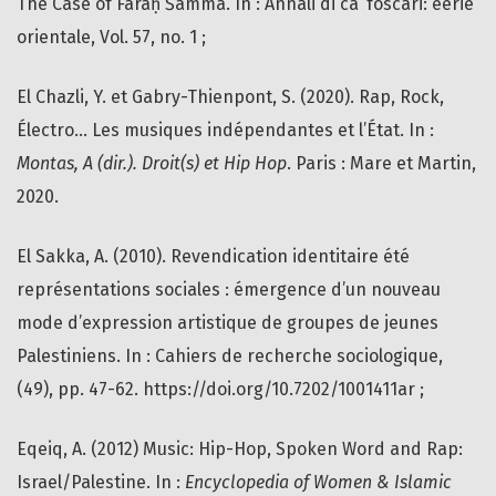
The Case of Faraḥ Šammā. In : Annali di ca’ foscari: eerie
orientale, Vol. 57, no. 1 ;
El Chazli, Y. et Gabry-Thienpont, S. (2020). Rap, Rock,
Électro... Les musiques indépendantes et l’État. In :
Montas, A (dir.). Droit(s) et Hip Hop
. Paris : Mare et Martin,
2020.
El Sakka, A. (2010). Revendication identitaire été
représentations sociales : émergence d’un nouveau
mode d’expression artistique de groupes de jeunes
Palestiniens. In : Cahiers de recherche sociologique,
(49), pp. 47-62. https://doi.org/10.7202/1001411ar ;
Eqeiq, A. (2012) Music: Hip-Hop, Spoken Word and Rap:
Israel/Palestine. In :
Encyclopedia of Women & Islamic