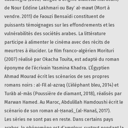
de Nour Eddine Lakhmari ou Bay‛ al-mawt (Mort à
vendre. 2011) de Faouzi Bensaïdi constituent de
puissants témoignages sur les effondrements et les
vulnérabilités des sociétés arabes. La littérature
participe à alimenter le cinéma avec des récits de
meurtres à élucider. Le film franco-algérien Morituri
(2007) réalisé par Okacha Touita, est adapté du roman
éponyme de l’écrivain Yasmina Khadra. L’Égyptien
Ahmad Mourad écrit les scénarios de ses propres
romans noirs : al-Fīl al-azraq (L’éléphant bleu, 2014) et
Turāb al-mās (Poussière de diamant, 2018), réalisés par
Marwan Hamed. Au Maroc, Abdulillah Hamdoushi écrit le
scénario de son roman al-Ḥanaš_(al-Hanaš, 2017).
Les séries ne sont pas en reste. Dans certains pays
arabes, le phénomène est d’ampleur, surtout pendant la