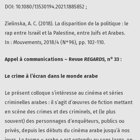
DOI: 10.1080/13530194.2021.1885852 ;
Zielinska, A. C. (2018). La disparition de la politique : le
rap entre Israël et la Palestine, entre Juifs et Arabes.
In :
Mouvements
, 2018/4 (N°96), pp. 102-110.
o
Appel à communications – Revue
REGARDS,
n
33 :
Le crime à l’écran dans le monde arabe
Le présent colloque s’intéresse au cinéma et séries
criminelles arabes : il s’agit d’œuvres de fiction mettant
en scène des crimes et des criminels, et (le plus
souvent) des personnages d’enquêteurs, publics ou
privés, depuis les débuts du cinéma arabe jusqu’à nos
jours. Le terme « arabe » est entendu au sens large, en