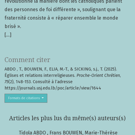
révolutionné la manière dont les catholiques parlent
des personnes de foi différente », soulignant que la
fraternité consiste à « réparer ensemble le monde
brisé ».
[...]
Comment citer
ABDO , T., BOUWEN, F., ELIA, M.-T., & SICKING, s.j., T. (2025).
Églises et relations interreligieuses.
Proche-Orient Chrétien
,
75
(2), 148-153. Consulté à l’adresse
https://journals.usj.edu.lb/poc/article/view/1644
Formats de citations
Articles les plus lus du même(s) auteurs(s)
Tidola ABDO , Frans BOUWEN, Marie-Thérèse