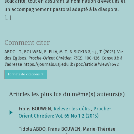
solidarité, tout en assurant la nomination d’évêques et
un accompagnement pastoral adapté à la diaspora.
[...]
Comment citer
ABDO , T., BOUWEN, F., ELIA, M.-T., & SICKING, s.j., T. (2025). Vie
des Églises.
Proche-Orient Chrétien
,
75
(2), 100-126. Consulté à
l’adresse https://journals.usj.edu.lb/poc/article/view/1642
Formats de citations
Articles les plus lus du même(s) auteurs(s)
Frans BOUWEN,
Relever les défis
,
Proche-
Orient Chrétien: Vol. 65 No 1-2 (2015)
Tidola ABDO, Frans BOUWEN, Marie-Thérèse