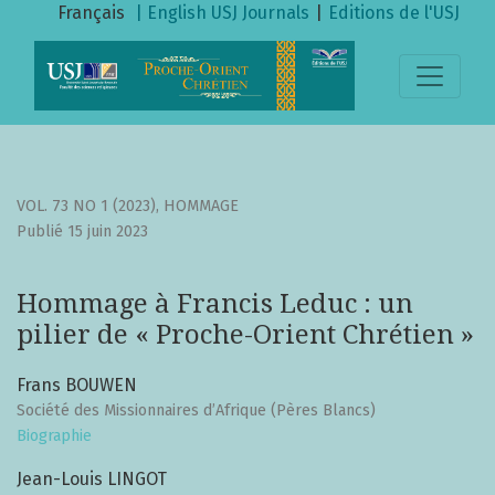
Hommage à Francis Leduc : un pilier de « Proche-Orient Ch
Français
| English
USJ Journals
|
Editions de l'USJ
VOL. 73 NO 1 (2023)
,
HOMMAGE
Publié 15 juin 2023
Hommage à Francis Leduc : un
pilier de « Proche-Orient Chrétien »
Frans BOUWEN
Société des Missionnaires d’Afrique (Pères Blancs)
Biographie
Jean-Louis LINGOT