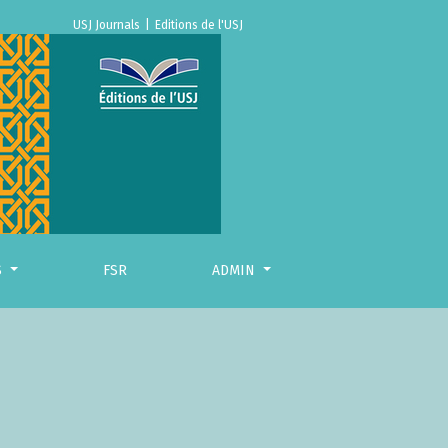
USJ Journals
|
Editions de l'USJ
S
FSR
ADMIN