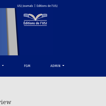
USJ Journals
|
Editions de l'USJ
S
FGM
ADMIN
view