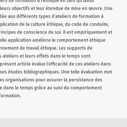
iers de formation à l’éthique en tant qu’outils
, leurs objectifs et leur étendue de mise en œuvre. Une
dée aux différents types d’ateliers de formation à
pplication de la culture éthique, du code de conduite,
rincipes de conscience de soi. Il est empiriquement et
lle application améliore le comportement éthique
nnement de travail éthique. Les supports de
 ateliers et leurs effets dans le temps sont
résent article évalue l’efficacité de ces ateliers dans
ses études bibliographiques. Une telle évaluation met
es organisations pour assurer la persistance des
que dans le temps grâce au suivi du comportement
formation.