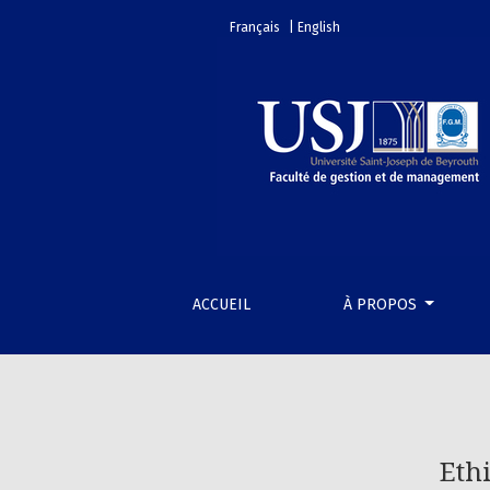
Ethics training in the workplace: An overview
Français
| English
ACCUEIL
À PROPOS
Eth