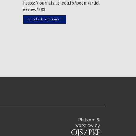
https://journals.usj.edu.lb/poem/articl
e/view/883
Formats de citations