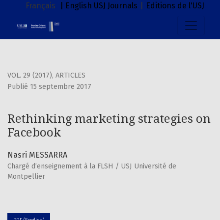
Rethinking marketing strategies on Facebook
Français
| English
USJ Journals
|
Editions de l'USJ
VOL. 29 (2017)
,
ARTICLES
Publié 15 septembre 2017
Rethinking marketing strategies on
Facebook
Nasri MESSARRA
Chargé d’enseignement à la FLSH / USJ Université de
Montpellier