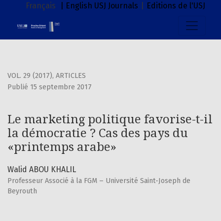
Le marketing politique favorise-t-il la démocratie ? Cas 
Français
| English
USJ Journals
|
Editions de l'USJ
VOL. 29 (2017)
,
ARTICLES
Publié 15 septembre 2017
Le marketing politique favorise-t-il
la démocratie ? Cas des pays du
«printemps arabe»
Walid ABOU KHALIL
Professeur Associé à la FGM – Université Saint-Joseph de
Beyrouth