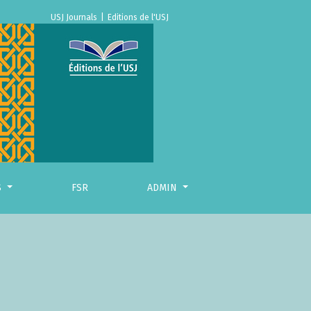
USJ Journals
|
Editions de l'USJ
S
FSR
ADMIN