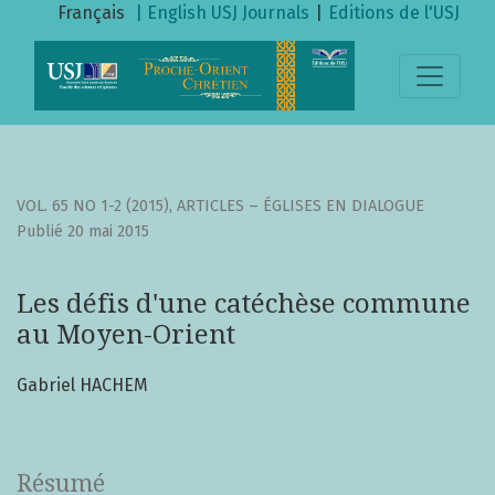
Les défis d&#039;une catéchèse commune au Moyen-Orie
Français
| English
USJ Journals
|
Editions de l'USJ
VOL. 65 NO 1-2 (2015)
,
ARTICLES – ÉGLISES EN DIALOGUE
Publié 20 mai 2015
Les défis d'une catéchèse commune
au Moyen-Orient
Gabriel HACHEM
Résumé