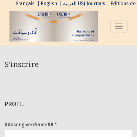
S'inscrire
Français
| English
| العربية
USJ Journals
|
Editions de 
S'inscrire
PROFIL
##user.givenName##
*
Obligatoire