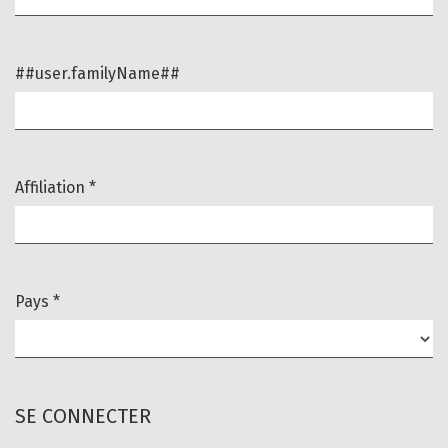
##user.familyName##
Affiliation
*
Obligatoire
Pays
*
Obligatoire
SE CONNECTER