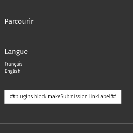
Parcourir
Langue
Français
English
##plugins.block.makeSubmission.linkLabel##