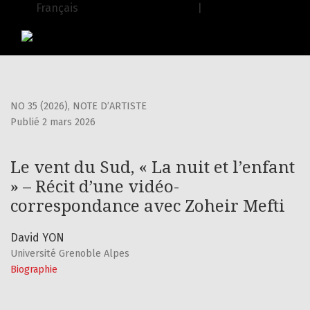
Le vent du Sud, « La nuit et l’enfant » – Récit d’une vidé
Français
| English
USJ Journals
|
Editions de l'USJ
NO 35 (2026)
,
NOTE D’ARTISTE
Publié 2 mars 2026
Le vent du Sud, « La nuit et l’enfant
» – Récit d’une vidéo-
correspondance avec Zoheir Mefti
David YON
Université Grenoble Alpes
Biographie