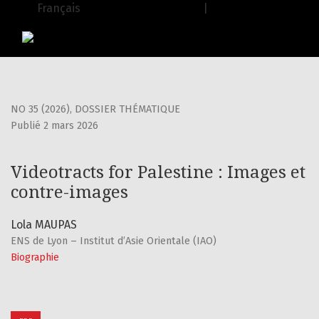
Videotracts for Palestine : Images et contre-images
Français
| English
USJ Journals
|
Editions de l'USJ
NO 35 (2026)
,
DOSSIER THÉMATIQUE
Publié 2 mars 2026
Videotracts for Palestine : Images et
contre-images
Lola MAUPAS
ENS de Lyon – Institut d’Asie Orientale (IAO)
Biographie