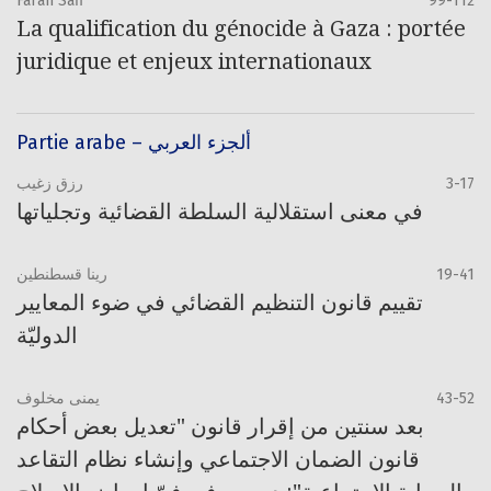
Farah Safi
99-112
La qualification du génocide à Gaza : portée
juridique et enjeux internationaux
Partie arabe – ألجزء العربي
رزق زغيب
3-17
في معنى استقلالية السلطة القضائية وتجلياتها
رينا قسطنطين
19-41
تقييم قانون التنظيم القضائي في ضوء المعايير
الدوليّة
يمنى مخلوف
43-52
بعد سنتين من إقرار قانون "تعديل بعض أحكام
قانون الضمان الاجتماعي وإنشاء نظام التقاعد