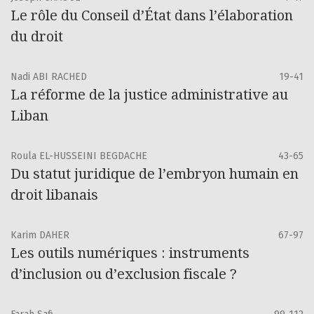
ainsi celle de la Faculté de droit de l’Université Saint-
Le rôle du Conseil d’État dans l’élaboration
Joseph de Beyrouth : privilégier l’approche comparatiste
du droit
pour contribuer à une meilleure compréhension des
systèmes de droit de part et d’autre de la méditerranée.
Nadi ABI RACHED
19-41
La réforme de la justice administrative au
Liban
Roula EL-HUSSEINI BEGDACHE
43-65
Du statut juridique de l’embryon humain en
droit libanais
Karim DAHER
67-97
Les outils numériques : instruments
d’inclusion ou d’exclusion fiscale ?