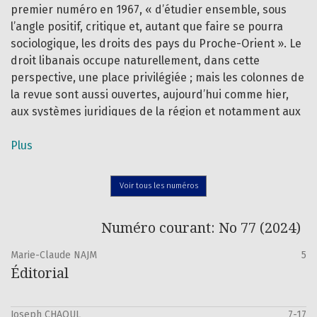
premier numéro en 1967, « d’étudier ensemble, sous
l’angle positif, critique et, autant que faire se pourra
sociologique, les droits des pays du Proche-Orient ». Le
droit libanais occupe naturellement, dans cette
perspective, une place privilégiée ; mais les colonnes de
la revue sont aussi ouvertes, aujourd’hui comme hier,
aux systèmes juridiques de la région et notamment aux
pays arabes du pourtour méditerranéen.
Plus
Le comité scientifique compte désormais plusieurs
correspondants étrangers qui contribueront à restituer,
Voir tous les numéros
en langue arabe ou en langue française, les évolutions
du droit positif de leur pays. Ce bilinguisme, voulu dès le
départ par les fondateurs, est destiné à faciliter la
Numéro courant: No 77 (2024)
communication entre les juristes du Proche-Orient et
Marie-Claude NAJM
5
ceux des systèmes continentaux. Il n’exclut pas la
Éditorial
publication de contributions en langue anglaise dès lors
qu’elles sont en rapport avec les droits de la région. La
vocation de Proche-Orient, Études juridiques prolonge
Joseph CHAOUL
7-17