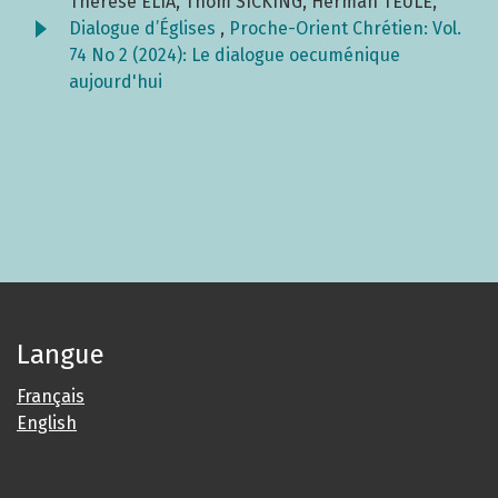
Thérèse ELIA, Thom SICKING, Herman TEULE,
Dialogue d’Églises
,
Proche-Orient Chrétien: Vol.
74 No 2 (2024): Le dialogue oecuménique
aujourd'hui
Langue
Français
English