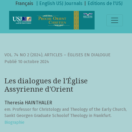
Les dialogues de l&#039;Église Assyrienne d&#039;Orient
Français
| English
USJ Journals
|
Editions de l'USJ
VOL. 74 NO 2 (2024)
,
ARTICLES – ÉGLISES EN DIALOGUE
Publié 10 octobre 2024
Les dialogues de l'Église
Assyrienne d'Orient
Theresia HAINTHALER
em. Professor for Christology and Theology of the Early Church,
Sankt Georgen Graduate Schoolof Theology in Frankfurt.
Biographie