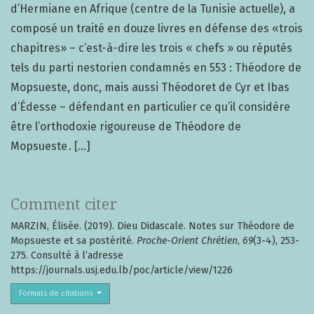
d’Hermiane en Afrique (centre de la Tunisie actuelle), a
composé un traité en douze livres en défense des «trois
chapitres» – c’est-à-dire les trois « chefs » ou réputés
tels du parti nestorien condamnés en 553 : Théodore de
Mopsueste, donc, mais aussi Théodoret de Cyr et Ibas
d’Édesse – défendant en particulier ce qu’il considère
être l’orthodoxie rigoureuse de Théodore de
Mopsueste . [...]
Comment citer
MARZIN, Élisée. (2019). Dieu Didascale. Notes sur Théodore de
Mopsueste et sa postérité.
Proche-Orient Chrétien
,
69
(3-4), 253-
275. Consulté à l’adresse
https://journals.usj.edu.lb/poc/article/view/1226
Formats de citations