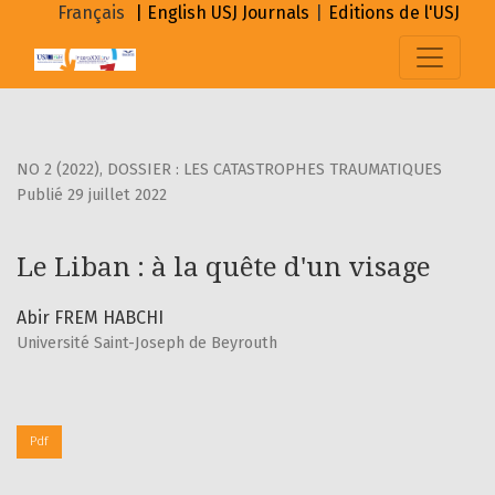
Le Liban : à la quête d&#039;un visage
Français
| English
USJ Journals
|
Editions de l'USJ
NO 2 (2022)
,
DOSSIER : LES CATASTROPHES TRAUMATIQUES
Publié 29 juillet 2022
Le Liban : à la quête d'un visage
Abir FREM HABCHI
Université Saint-Joseph de Beyrouth
Pdf