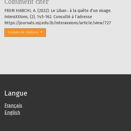
Comment citer
FREM HABCHI, A. (2022). Le Liban : à la quête d’un visage.
InteraXXIons
, (2), 145-162. Consulté à l’adresse
https://journals.usj.edu.lb/interaxxions/article/view/727
Formats de citations
Langue
Français
English