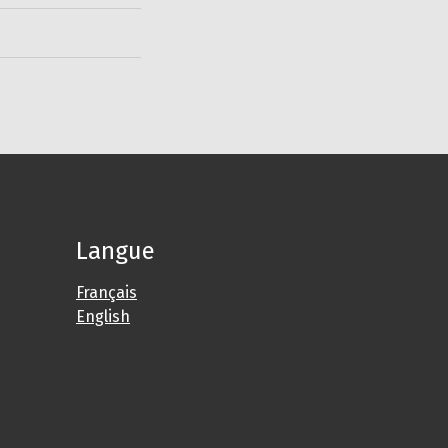
Langue
Français
English