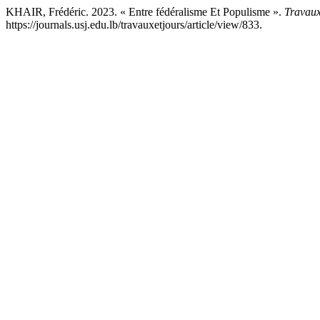
KHAIR, Frédéric. 2023. « Entre fédéralisme Et Populisme ».
Travaux
https://journals.usj.edu.lb/travauxetjours/article/view/833.