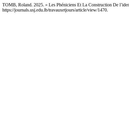
TOMB, Roland. 2025. « Les Phéniciens Et La Construction De l’ident
https://journals.usj.edu.lb/travauxetjours/article/view/1470.