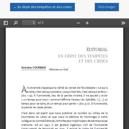
Retourner aux informations sur l'article
←
En dépit des tempêtes et des crises
Télécharger