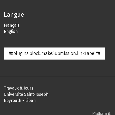
Langue
Français
English
##plugins.block.makeSubmission.linkLabel##
Travaux & Jours
Université Saint-Joseph
Beyrouth - Liban