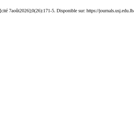
gards [Internet]. 30oct.2021 [cité 7août2026];0(26):171-5. Disponible sur: https://journals.us