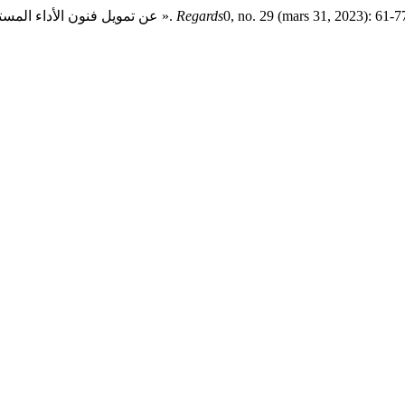
AL KAFRI, Abdullah. « عن تمويل فنون الأداء المستقلة في المنطقة العربية: في احتضان الجديد ».
Regards
0, no. 29 (mars 31, 2023): 61-7