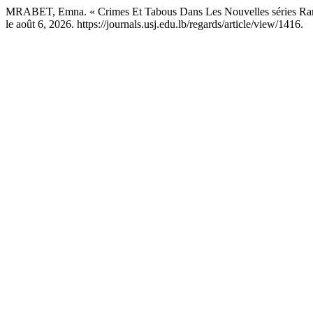
MRABET, Emna. « Crimes Et Tabous Dans Les Nouvelles séries Ra
le août 6, 2026. https://journals.usj.edu.lb/regards/article/view/1416.