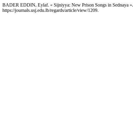
BADER EDDIN, Eylaf. « Sijniyya: New Prison Songs in Sednaya »
https://journals.usj.edu.lb/regards/article/view/1209.