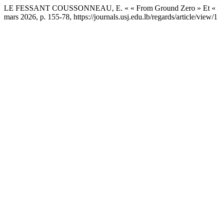
LE FESSANT COUSSONNEAU, E. « « From Ground Zero » Et « Letter
mars 2026, p. 155-78, https://journals.usj.edu.lb/regards/article/view/