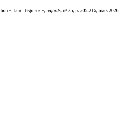
ion « Tariq Teguia » »,
regards
, nᵒ 35, p. 205-216, mars 2026.