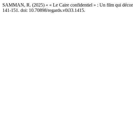
SAMMAN, R. (2025) « « Le Caire confidentiel » : Un film qui décons
141-151. doi: 10.70898/regards.v0i33.1415.