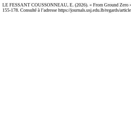
LE FESSANT COUSSONNEAU, E. (2026). « From Ground Zero » et « Le
155-178. Consulté à l’adresse https://journals.usj.edu.lb/regards/artic