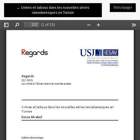
Retourner aux informations sur l'article
←
Crimes et tabous dans les nouvelles séries
Télécharger
ramadanesques en Tunisie