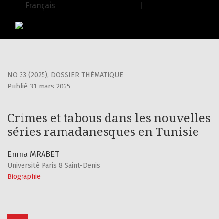
Crimes et tabous dans les nouvelles séries ramadanesques
Français
| English
USJ Journals
|
Editions de l'USJ
NO 33 (2025)
,
DOSSIER THÉMATIQUE
Publié 31 mars 2025
Crimes et tabous dans les nouvelles
séries ramadanesques en Tunisie
Emna MRABET
Université Paris 8 Saint-Denis
Biographie