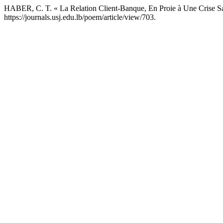
HABER, C. T. « La Relation Client-Banque, En Proie à Une Crise S
https://journals.usj.edu.lb/poem/article/view/703.